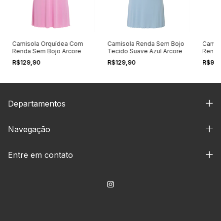
Camisola Orquídea Com
Camisola Renda Sem Bojo
Camis
Renda Sem Bojo Arcore
Tecido Suave Azul Arcore
Renda
Arcor
R$129,90
R$129,90
R$99
Departamentos
Navegação
Entre em contato