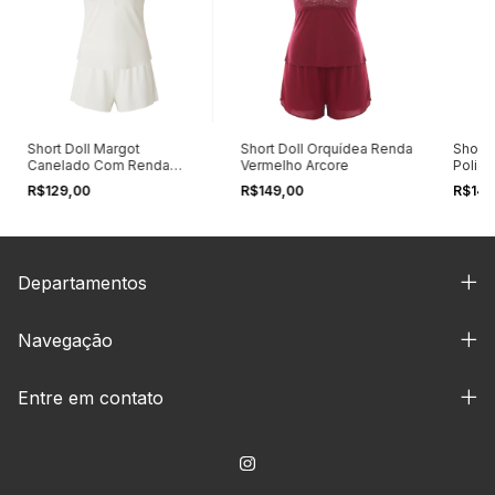
Short Doll Margot
Short Doll Orquídea Renda
Short 
Canelado Com Renda
Vermelho Arcore
Poliam
Branco Arcore
R$129,00
R$149,00
R$149
Departamentos
Navegação
Entre em contato